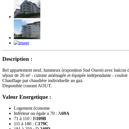
Description :
Bel appartement neuf, lumineux (exposition Sud Ouest) avec balcon d'
séjour de 26 m² - cuisine aménagée et équipée indépendante - couloir 
Chauffage par chaudière individuelle au gaz.
Disponible courant AOUT.
Valeur Energetique :
Logement économe
Inférieur ou égale a 70 : A
69
A
71 à 110 : B
109
B
111 à 180 : C
179
C
181 à 250 : D
249
D