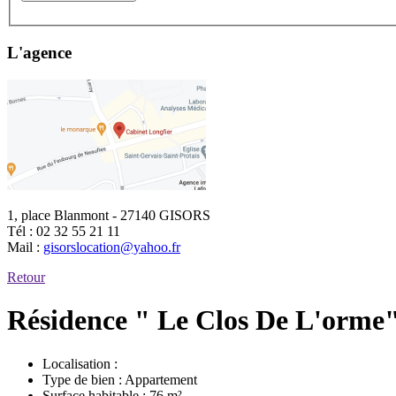
L'agence
1, place Blanmont - 27140 GISORS
Tél :
02 32 55 21 11
Mail :
gisorslocation@yahoo.fr
Retour
Résidence " Le Clos De L'orme"
Localisation :
Type de bien :
Appartement
Surface habitable :
76 m²