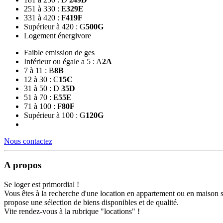
251 à 330 : E
329
E
331 à 420 : F
419
F
Supérieur à 420 : G
500
G
Logement énergivore
Faible emission de ges
Inférieur ou égale a 5 : A
2
A
7 à 11 : B
8
B
12 à 30 : C
15
C
31 à 50 : D
35
D
51 à 70 : E
55
E
71 à 100 : F
80
F
Supérieur à 100 : G
120
G
Nous contactez
A propos
Se loger est primordial !
Vous êtes à la recherche d'une location en appartement ou en maison 
propose une sélection de biens disponibles et de qualité.
Vite rendez-vous à la rubrique "locations" !