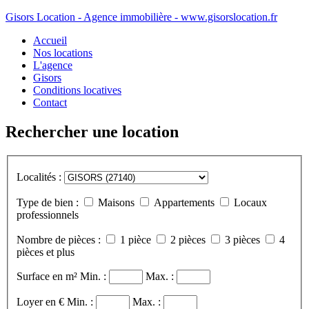
Gisors Location - Agence immobilière - www.gisorslocation.fr
Accueil
Nos locations
L'agence
Gisors
Conditions locatives
Contact
Rechercher une location
Localités :
Type de bien :
Maisons
Appartements
Locaux
professionnels
Nombre de pièces :
1 pièce
2 pièces
3 pièces
4
pièces et plus
Surface en m²
Min. :
Max. :
Loyer en €
Min. :
Max. :