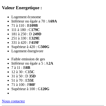
Valeur Energetique :
Logement économe
Inférieur ou égale a 70 : A
69
A
71 à 110 : B
109
B
111 à 180 : C
179
C
181 à 250 : D
249
D
251 à 330 : E
329
E
331 à 420 : F
419
F
Supérieur à 420 : G
500
G
Logement énergivore
Faible emission de ges
Inférieur ou égale a 5 : A
2
A
7 à 11 : B
8
B
12 à 30 : C
15
C
31 à 50 : D
35
D
51 à 70 : E
55
E
71 à 100 : F
80
F
Supérieur à 100 : G
120
G
Nous contactez