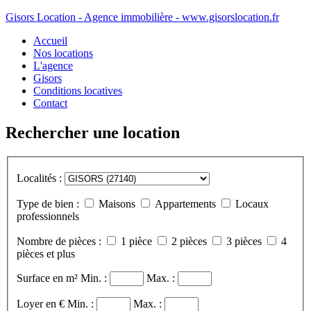
Gisors Location - Agence immobilière - www.gisorslocation.fr
Accueil
Nos locations
L'agence
Gisors
Conditions locatives
Contact
Rechercher une location
Localités :
Type de bien :
Maisons
Appartements
Locaux
professionnels
Nombre de pièces :
1 pièce
2 pièces
3 pièces
4
pièces et plus
Surface en m²
Min. :
Max. :
Loyer en €
Min. :
Max. :