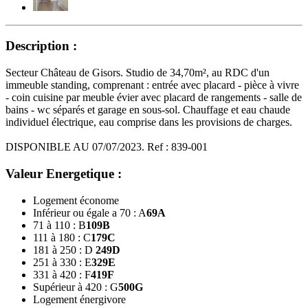
Description :
Secteur Château de Gisors. Studio de 34,70m², au RDC d'un
immeuble standing, comprenant : entrée avec placard - pièce à vivre
- coin cuisine par meuble évier avec placard de rangements - salle de
bains - wc séparés et garage en sous-sol. Chauffage et eau chaude
individuel électrique, eau comprise dans les provisions de charges.
DISPONIBLE AU 07/07/2023. Ref : 839-001
Valeur Energetique :
Logement économe
Inférieur ou égale a 70 : A
69
A
71 à 110 : B
109
B
111 à 180 : C
179
C
181 à 250 : D
249
D
251 à 330 : E
329
E
331 à 420 : F
419
F
Supérieur à 420 : G
500
G
Logement énergivore