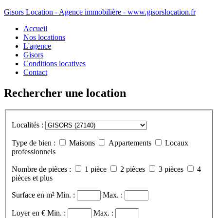
Gisors Location - Agence immobilière - www.gisorslocation.fr
Accueil
Nos locations
L'agence
Gisors
Conditions locatives
Contact
Rechercher une location
Localités :
Type de bien :
Maisons
Appartements
Locaux
professionnels
Nombre de pièces :
1 pièce
2 pièces
3 pièces
4
pièces et plus
Surface en m²
Min. :
Max. :
Loyer en €
Min. :
Max. :