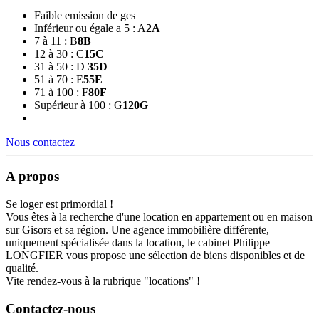
Faible emission de ges
Inférieur ou égale a 5 : A
2
A
7 à 11 : B
8
B
12 à 30 : C
15
C
31 à 50 : D
35
D
51 à 70 : E
55
E
71 à 100 : F
80
F
Supérieur à 100 : G
120
G
Nous contactez
A propos
Se loger est primordial !
Vous êtes à la recherche d'une location en appartement ou en maison
sur Gisors et sa région. Une agence immobilière différente,
uniquement spécialisée dans la location, le cabinet Philippe
LONGFIER vous propose une sélection de biens disponibles et de
qualité.
Vite rendez-vous à la rubrique "locations" !
Contactez-nous