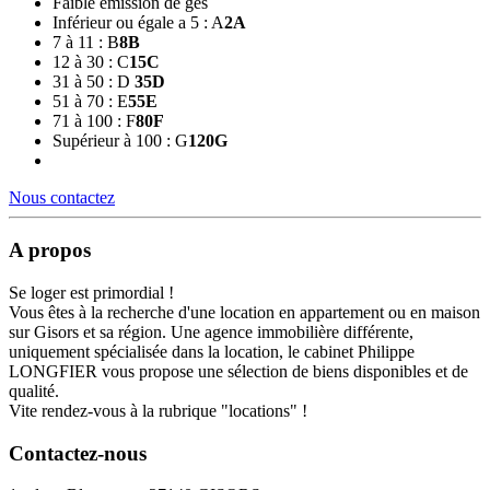
Faible emission de ges
Inférieur ou égale a 5 : A
2
A
7 à 11 : B
8
B
12 à 30 : C
15
C
31 à 50 : D
35
D
51 à 70 : E
55
E
71 à 100 : F
80
F
Supérieur à 100 : G
120
G
Nous contactez
A propos
Se loger est primordial !
Vous êtes à la recherche d'une location en appartement ou en maison
sur Gisors et sa région. Une agence immobilière différente,
uniquement spécialisée dans la location, le cabinet Philippe
LONGFIER vous propose une sélection de biens disponibles et de
qualité.
Vite rendez-vous à la rubrique "locations" !
Contactez-nous