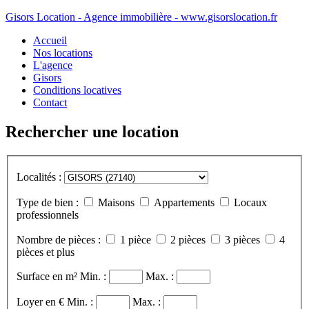
Gisors Location - Agence immobilière - www.gisorslocation.fr
Accueil
Nos locations
L'agence
Gisors
Conditions locatives
Contact
Rechercher une location
Localités :
Type de bien :
Maisons
Appartements
Locaux
professionnels
Nombre de pièces :
1 pièce
2 pièces
3 pièces
4
pièces et plus
Surface en m²
Min. :
Max. :
Loyer en €
Min. :
Max. :