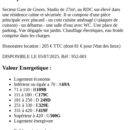
Secteur Gare de Gisors. Studio de 27m², au RDC sur-élevé dans
une résidence calme et sécurisée. Il se compose d'une pièce
principale avec placard - un coin cuisine aménagé (+plaques de
cuisson) - un débarras - une salle d'eau avec WC. Une place de
parking. Vue dégagée sur jardin. Chauffage électriques, eau froide
comprise dans les charges.
Honoraires location : 205 € TTC (dont 81 € pour l'état des lieux)
DISPONIBLE LE 05/07/2025. Réf : 952-001
Valeur Energetique :
Logement économe
Inférieur ou égale a 70 : A
69
A
71 à 110 : B
109
B
111 à 180 : C
179
C
181 à 250 : D
249
D
251 à 330 : E
329
E
331 à 420 : F
419
F
Supérieur à 420 : G
500
G
Logement énergivore