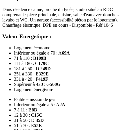
Dans résidence calme, proche du lycée, studio situé au RDC
comprenant : pièce principale, cuisine, salle d'eau avec douche -
lavabo et WC. Un garage (accessibilité piéton par le logement).
Chauffage électrique. DPE en cours - Disponible - Réf 1046
Valeur Energetique :
Logement économe
Inférieur ou égale a 70 : A
69
A
71 à 110 : B
109
B
111 à 180 : C
179
C
181 à 250 : D
249
D
251 à 330 : E
329
E
331 à 420 : F
419
F
Supérieur à 420 : G
500
G
Logement énergivore
Faible emission de ges
Inférieur ou égale a 5 : A
2
A
7 à 11 : B
8
B
12 à 30 : C
15
C
31 à 50 : D
35
D
51 à 70 : E
55
E