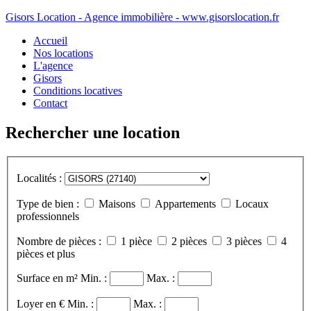
Gisors Location - Agence immobilière - www.gisorslocation.fr
Accueil
Nos locations
L'agence
Gisors
Conditions locatives
Contact
Rechercher une location
Localités :
Type de bien :
Maisons
Appartements
Locaux
professionnels
Nombre de pièces :
1 pièce
2 pièces
3 pièces
4
pièces et plus
Surface en m²
Min. :
Max. :
Loyer en €
Min. :
Max. :