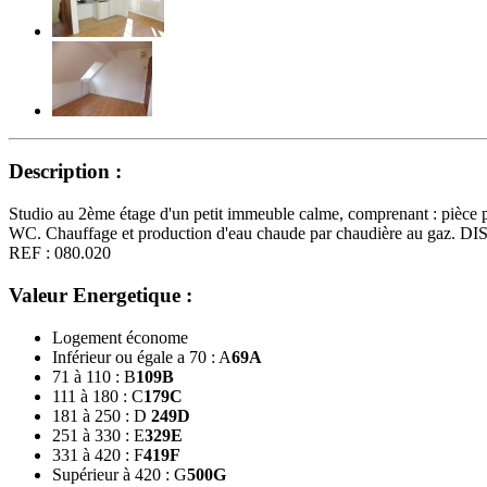
Description :
Studio au 2ème étage d'un petit immeuble calme, comprenant : pièce pri
WC. Chauffage et production d'eau chaude par chaudière au gaz
REF : 080.020
Valeur Energetique :
Logement économe
Inférieur ou égale a 70 : A
69
A
71 à 110 : B
109
B
111 à 180 : C
179
C
181 à 250 : D
249
D
251 à 330 : E
329
E
331 à 420 : F
419
F
Supérieur à 420 : G
500
G