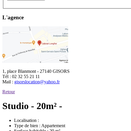
L'agence
1, place Blanmont - 27140 GISORS
Tél :
02 32 55 21 11
Mail :
gisorslocation@yahoo.fr
Retour
Studio - 20m² -
Localisation :
Type de bien :
Appartement
Surface habitable :
20 m²