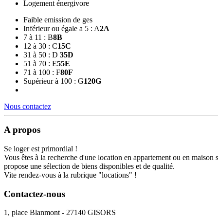
Logement énergivore
Faible emission de ges
Inférieur ou égale a 5 : A
2
A
7 à 11 : B
8
B
12 à 30 : C
15
C
31 à 50 : D
35
D
51 à 70 : E
55
E
71 à 100 : F
80
F
Supérieur à 100 : G
120
G
Nous contactez
A propos
Se loger est primordial !
Vous êtes à la recherche d'une location en appartement ou en maison 
propose une sélection de biens disponibles et de qualité.
Vite rendez-vous à la rubrique "locations" !
Contactez-nous
1, place Blanmont - 27140 GISORS