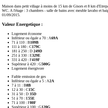
Maison dans petit village à moins de 15 km de Gisors et 8 km d'Etrep
WC. A l'étage : 3 chambres - salle de bains avec meuble lavabo et baign
01/09/2015.
Valeur Energetique :
Logement économe
Inférieur ou égale a 70 : A
69
A
71 à 110 : B
109
B
111 à 180 : C
179
C
181 à 250 : D
249
D
251 à 330 : E
329
E
331 à 420 : F
419
F
Supérieur à 420 : G
500
G
Logement énergivore
Faible emission de ges
Inférieur ou égale a 5 : A
2
A
7 à 11 : B
8
B
12 à 30 : C
15
C
31 à 50 : D
35
D
51 à 70 : E
55
E
71 à 100 : F
80
F
Supérieur à 100 : G
120
G