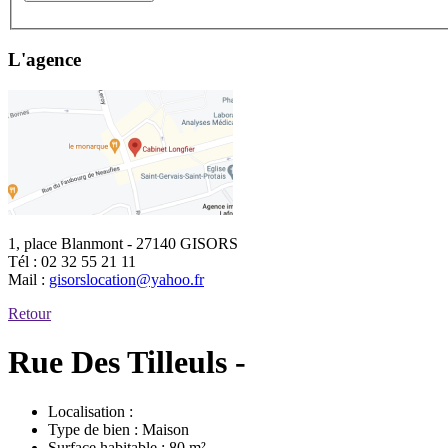
L'agence
1, place Blanmont - 27140 GISORS
Tél :
02 32 55 21 11
Mail :
gisorslocation@yahoo.fr
Retour
Rue Des Tilleuls -
Localisation :
Type de bien :
Maison
Surface habitable :
80 m²