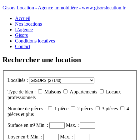
Gisors Location - Agence immobilière - www.gisorslocation.fr
Accueil
Nos locations
L'agence
Gisors
Conditions locatives
Contact
Rechercher une location
Localités :
Type de bien :
Maisons
Appartements
Locaux
professionnels
Nombre de pièces :
1 pièce
2 pièces
3 pièces
4
pièces et plus
Surface en m²
Min. :
Max. :
Loyer en €
Min. :
Max. :