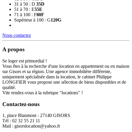
31 à 50 : D
35
D
51 à 70 : E
55
E
71 à 100 : F
80
F
Supérieur à 100 : G
120
G
Nous contactez
A propos
Se loger est primordial !
Vous êtes à la recherche d'une location en appartement ou en maison
sur Gisors et sa région. Une agence immobilière différente,
uniquement spécialisée dans la location, le cabinet Philippe
LONGFIER vous propose une sélection de biens disponibles et de
qualité.
Vite rendez-vous à la rubrique "locations" !
Contactez-nous
1, place Blanmont - 27140 GISORS
Tél :
02 32 55 21 11
Mail :
gisorslocation@yahoo.fr