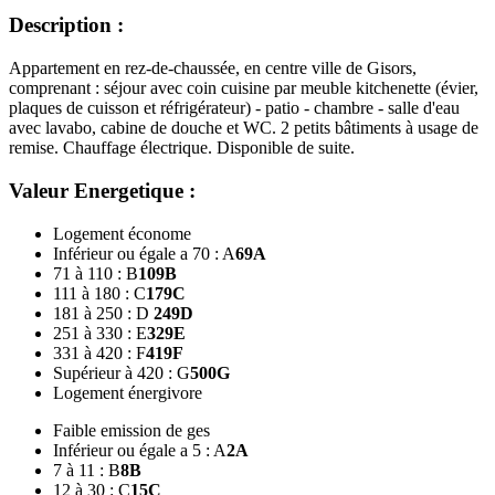
Description :
Appartement en rez-de-chaussée, en centre ville de Gisors,
comprenant : séjour avec coin cuisine par meuble kitchenette (évier,
plaques de cuisson et réfrigérateur) - patio - chambre - salle d'eau
avec lavabo, cabine de douche et WC. 2 petits bâtiments à usage de
remise. Chauffage électrique. Disponible de suite.
Valeur Energetique :
Logement économe
Inférieur ou égale a 70 : A
69
A
71 à 110 : B
109
B
111 à 180 : C
179
C
181 à 250 : D
249
D
251 à 330 : E
329
E
331 à 420 : F
419
F
Supérieur à 420 : G
500
G
Logement énergivore
Faible emission de ges
Inférieur ou égale a 5 : A
2
A
7 à 11 : B
8
B
12 à 30 : C
15
C