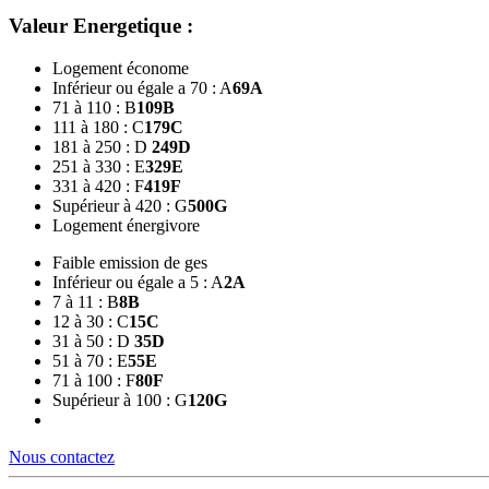
Valeur Energetique :
Logement économe
Inférieur ou égale a 70 : A
69
A
71 à 110 : B
109
B
111 à 180 : C
179
C
181 à 250 : D
249
D
251 à 330 : E
329
E
331 à 420 : F
419
F
Supérieur à 420 : G
500
G
Logement énergivore
Faible emission de ges
Inférieur ou égale a 5 : A
2
A
7 à 11 : B
8
B
12 à 30 : C
15
C
31 à 50 : D
35
D
51 à 70 : E
55
E
71 à 100 : F
80
F
Supérieur à 100 : G
120
G
Nous contactez