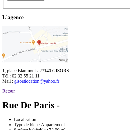
L'agence
1, place Blanmont - 27140 GISORS
Tél :
02 32 55 21 11
Mail :
gisorslocation@yahoo.fr
Retour
Rue De Paris -
Localisation :
Type de bien :
Appartement
Surface habitable :
72.90 m²