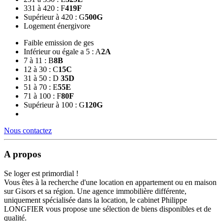
331 à 420 : F
419
F
Supérieur à 420 : G
500
G
Logement énergivore
Faible emission de ges
Inférieur ou égale a 5 : A
2
A
7 à 11 : B
8
B
12 à 30 : C
15
C
31 à 50 : D
35
D
51 à 70 : E
55
E
71 à 100 : F
80
F
Supérieur à 100 : G
120
G
Nous contactez
A propos
Se loger est primordial !
Vous êtes à la recherche d'une location en appartement ou en maison
sur Gisors et sa région. Une agence immobilière différente,
uniquement spécialisée dans la location, le cabinet Philippe
LONGFIER vous propose une sélection de biens disponibles et de
qualité.