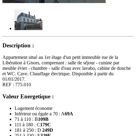
Description :
Appartement situé au 1er étage d'un petit immeuble rue de la
Libération à Gisors, comprenant : salle de séjour - cuisine par
meuble évier - chambre - salle d'eau avec lavabo, cabine de douche
et WC. Cave. Chauffage électrique. Disponible à partir du
01/01/2017.
REF : 775.010
Valeur Energetique :
Logement économe
Inférieur ou égale a 70 : A
69
A
71 à 110 : B
109
B
111 à 180 : C
179
C
181 à 250 : D
249
D
251 à 330 : E
329
E