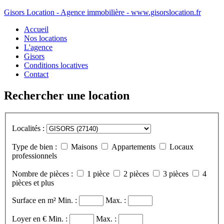
Gisors Location - Agence immobilière - www.gisorslocation.fr
Accueil
Nos locations
L'agence
Gisors
Conditions locatives
Contact
Rechercher une location
Localités :
Type de bien :
Maisons
Appartements
Locaux
professionnels
Nombre de pièces :
1 pièce
2 pièces
3 pièces
4
pièces et plus
Surface en m²
Min. :
Max. :
Loyer en €
Min. :
Max. :