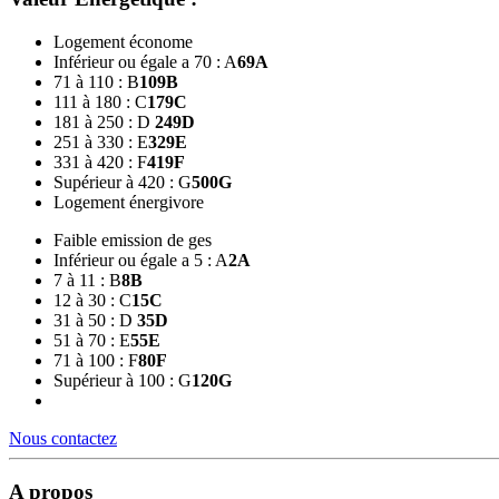
Logement économe
Inférieur ou égale a 70 : A
69
A
71 à 110 : B
109
B
111 à 180 : C
179
C
181 à 250 : D
249
D
251 à 330 : E
329
E
331 à 420 : F
419
F
Supérieur à 420 : G
500
G
Logement énergivore
Faible emission de ges
Inférieur ou égale a 5 : A
2
A
7 à 11 : B
8
B
12 à 30 : C
15
C
31 à 50 : D
35
D
51 à 70 : E
55
E
71 à 100 : F
80
F
Supérieur à 100 : G
120
G
Nous contactez
A propos