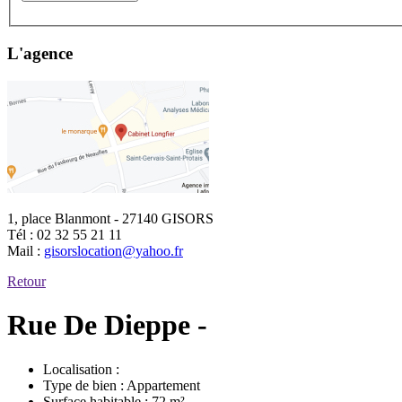
L'agence
1, place Blanmont - 27140 GISORS
Tél :
02 32 55 21 11
Mail :
gisorslocation@yahoo.fr
Retour
Rue De Dieppe -
Localisation :
Type de bien :
Appartement
Surface habitable :
72 m²