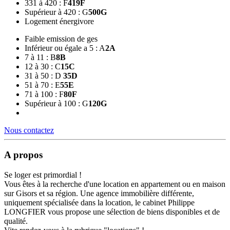
331 à 420 : F
419
F
Supérieur à 420 : G
500
G
Logement énergivore
Faible emission de ges
Inférieur ou égale a 5 : A
2
A
7 à 11 : B
8
B
12 à 30 : C
15
C
31 à 50 : D
35
D
51 à 70 : E
55
E
71 à 100 : F
80
F
Supérieur à 100 : G
120
G
Nous contactez
A propos
Se loger est primordial !
Vous êtes à la recherche d'une location en appartement ou en maison
sur Gisors et sa région. Une agence immobilière différente,
uniquement spécialisée dans la location, le cabinet Philippe
LONGFIER vous propose une sélection de biens disponibles et de
qualité.