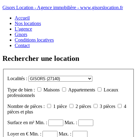
Gisors Location - Agence immobilière - www.gisorslocation.fr
Accueil
Nos locations
L'agence
Gisors
Conditions locatives
Contact
Rechercher une location
Localités :
Type de bien :
Maisons
Appartements
Locaux
professionnels
Nombre de pièces :
1 pièce
2 pièces
3 pièces
4
pièces et plus
Surface en m²
Min. :
Max. :
Loyer en €
Min. :
Max. :