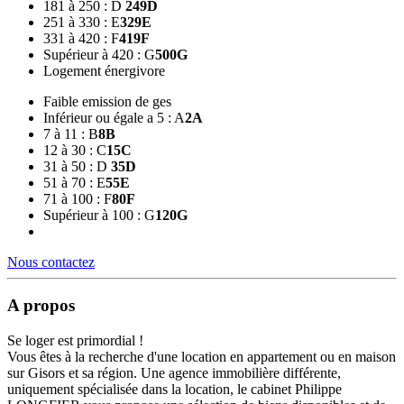
181 à 250 : D
249
D
251 à 330 : E
329
E
331 à 420 : F
419
F
Supérieur à 420 : G
500
G
Logement énergivore
Faible emission de ges
Inférieur ou égale a 5 : A
2
A
7 à 11 : B
8
B
12 à 30 : C
15
C
31 à 50 : D
35
D
51 à 70 : E
55
E
71 à 100 : F
80
F
Supérieur à 100 : G
120
G
Nous contactez
A propos
Se loger est primordial !
Vous êtes à la recherche d'une location en appartement ou en maison
sur Gisors et sa région. Une agence immobilière différente,
uniquement spécialisée dans la location, le cabinet Philippe