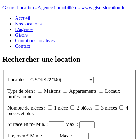
Gisors Location - Agence immobilière - www.gisorslocation.fr
Accueil
Nos locations
L'agence
Gisors
Conditions locatives
Contact
Rechercher une location
Localités :
Type de bien :
Maisons
Appartements
Locaux
professionnels
Nombre de pièces :
1 pièce
2 pièces
3 pièces
4
pièces et plus
Surface en m²
Min. :
Max. :
Loyer en €
Min. :
Max. :