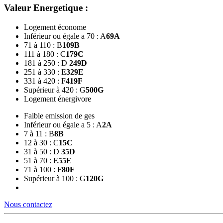
Valeur Energetique :
Logement économe
Inférieur ou égale a 70 : A
69
A
71 à 110 : B
109
B
111 à 180 : C
179
C
181 à 250 : D
249
D
251 à 330 : E
329
E
331 à 420 : F
419
F
Supérieur à 420 : G
500
G
Logement énergivore
Faible emission de ges
Inférieur ou égale a 5 : A
2
A
7 à 11 : B
8
B
12 à 30 : C
15
C
31 à 50 : D
35
D
51 à 70 : E
55
E
71 à 100 : F
80
F
Supérieur à 100 : G
120
G
Nous contactez