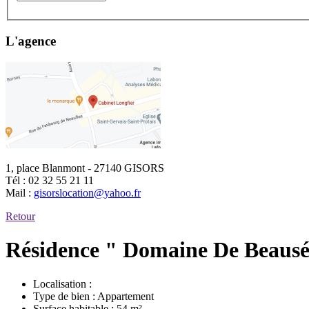
L'agence
1, place Blanmont - 27140 GISORS
Tél :
02 32 55 21 11
Mail :
gisorslocation@yahoo.fr
Retour
Résidence " Domaine De Beausé
Localisation :
Type de bien :
Appartement
Surface habitable :
54 m²