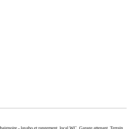
baignoire - lavabo et rangement, local WC. Garage attenant. Terrain