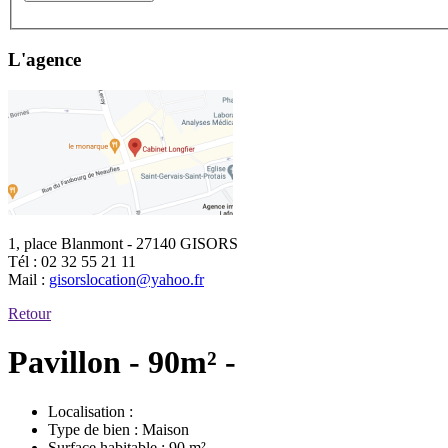
L'agence
1, place Blanmont - 27140 GISORS
Tél :
02 32 55 21 11
Mail :
gisorslocation@yahoo.fr
Retour
Pavillon - 90m² -
Localisation :
Type de bien :
Maison
Surface habitable :
90 m²