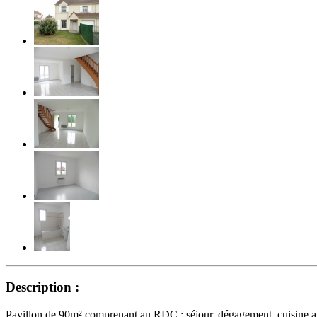
Description :
Pavillon de 90m² comprenant au RDC : séjour, dégagement, cuisine ave