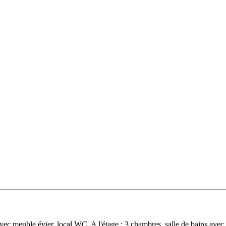
c meuble évier, local WC. A l'étage : 3 chambres, salle de bains avec 