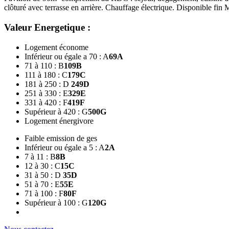
clôturé avec terrasse en arrière. Chauffage électrique. Disponible fin
Valeur Energetique :
Logement économe
Inférieur ou égale a 70 : A
69
A
71 à 110 : B
109
B
111 à 180 : C
179
C
181 à 250 : D
249
D
251 à 330 : E
329
E
331 à 420 : F
419
F
Supérieur à 420 : G
500
G
Logement énergivore
Faible emission de ges
Inférieur ou égale a 5 : A
2
A
7 à 11 : B
8
B
12 à 30 : C
15
C
31 à 50 : D
35
D
51 à 70 : E
55
E
71 à 100 : F
80
F
Supérieur à 100 : G
120
G