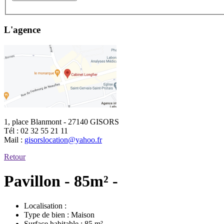
L'agence
1, place Blanmont - 27140 GISORS
Tél :
02 32 55 21 11
Mail :
gisorslocation@yahoo.fr
Retour
Pavillon - 85m² -
Localisation :
Type de bien :
Maison
Surface habitable :
85 m²