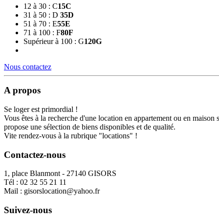
12 à 30 : C
15
C
31 à 50 : D
35
D
51 à 70 : E
55
E
71 à 100 : F
80
F
Supérieur à 100 : G
120
G
Nous contactez
A propos
Se loger est primordial !
Vous êtes à la recherche d'une location en appartement ou en maison 
propose une sélection de biens disponibles et de qualité.
Vite rendez-vous à la rubrique "locations" !
Contactez-nous
1, place Blanmont - 27140 GISORS
Tél :
02 32 55 21 11
Mail :
gisorslocation@yahoo.fr
Suivez-nous