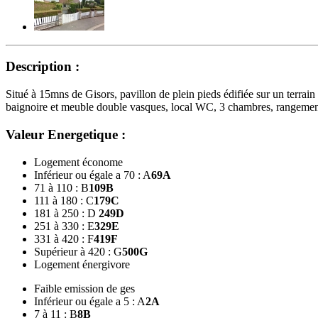
Description :
Situé à 15mns de Gisors, pavillon de plein pieds édifiée sur un terrain
baignoire et meuble double vasques, local WC, 3 chambres, rangeme
Valeur Energetique :
Logement économe
Inférieur ou égale a 70 : A
69
A
71 à 110 : B
109
B
111 à 180 : C
179
C
181 à 250 : D
249
D
251 à 330 : E
329
E
331 à 420 : F
419
F
Supérieur à 420 : G
500
G
Logement énergivore
Faible emission de ges
Inférieur ou égale a 5 : A
2
A
7 à 11 : B
8
B