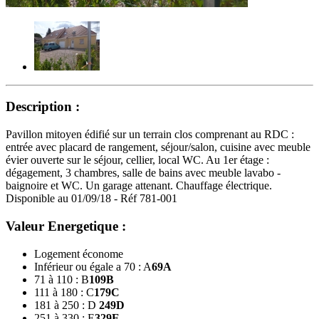
Description :
Pavillon mitoyen édifié sur un terrain clos comprenant au RDC :
entrée avec placard de rangement, séjour/salon, cuisine avec meuble
évier ouverte sur le séjour, cellier, local WC. Au 1er étage :
dégagement, 3 chambres, salle de bains avec meuble lavabo -
baignoire et WC. Un garage attenant. Chauffage électrique.
Disponible au 01/09/18 - Réf 781-001
Valeur Energetique :
Logement économe
Inférieur ou égale a 70 : A
69
A
71 à 110 : B
109
B
111 à 180 : C
179
C
181 à 250 : D
249
D
251 à 330 : E
329
E