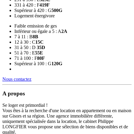
331 à 420 : F
419
F
Supérieur à 420 : G
500
G
Logement énergivore
Faible emission de ges
Inférieur ou égale a 5 : A
2
A
7 à 11 : B
8
B
12 à 30 : C
15
C
31 à 50 : D
35
D
51 à 70 : E
55
E
71 à 100 : F
80
F
Supérieur à 100 : G
120
G
Nous contactez
A propos
Se loger est primordial !
Vous êtes à la recherche d'une location en appartement ou en maison
sur Gisors et sa région. Une agence immobilière différente,
uniquement spécialisée dans la location, le cabinet Philippe
LONGFIER vous propose une sélection de biens disponibles et de
qualité.