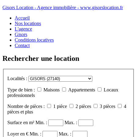
Gisors Location - Agence immobilière - www.gisorslocation.fr
Accueil
Nos locations
L'agence
Gisors
Conditions locatives
Contact
Rechercher une location
Localités :
Type de bien :
Maisons
Appartements
Locaux
professionnels
Nombre de pièces :
1 pièce
2 pièces
3 pièces
4
pièces et plus
Surface en m²
Min. :
Max. :
Loyer en €
Min. :
Max. :