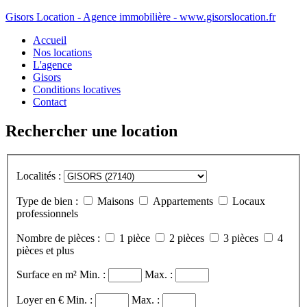
Gisors Location - Agence immobilière - www.gisorslocation.fr
Accueil
Nos locations
L'agence
Gisors
Conditions locatives
Contact
Rechercher une location
Localités :
Type de bien :
Maisons
Appartements
Locaux
professionnels
Nombre de pièces :
1 pièce
2 pièces
3 pièces
4
pièces et plus
Surface en m²
Min. :
Max. :
Loyer en €
Min. :
Max. :