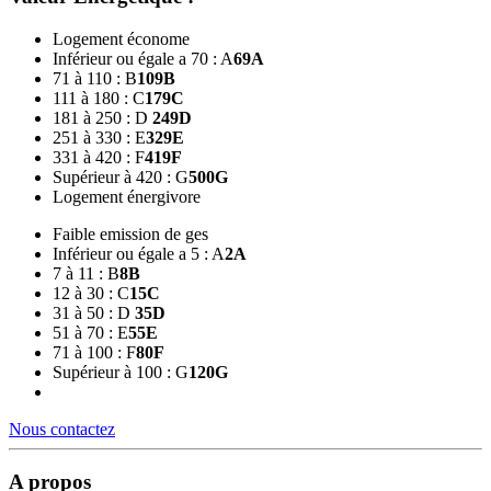
Logement économe
Inférieur ou égale a 70 : A
69
A
71 à 110 : B
109
B
111 à 180 : C
179
C
181 à 250 : D
249
D
251 à 330 : E
329
E
331 à 420 : F
419
F
Supérieur à 420 : G
500
G
Logement énergivore
Faible emission de ges
Inférieur ou égale a 5 : A
2
A
7 à 11 : B
8
B
12 à 30 : C
15
C
31 à 50 : D
35
D
51 à 70 : E
55
E
71 à 100 : F
80
F
Supérieur à 100 : G
120
G
Nous contactez
A propos