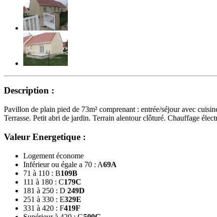
Description :
Pavillon de plain pied de 73m² comprenant : entrée/séjour avec cuisin
Terrasse. Petit abri de jardin. Terrain alentour clôturé. Chauffage éle
Valeur Energetique :
Logement économe
Inférieur ou égale a 70 : A
69
A
71 à 110 : B
109
B
111 à 180 : C
179
C
181 à 250 : D
249
D
251 à 330 : E
329
E
331 à 420 : F
419
F
Supérieur à 420 : G
500
G