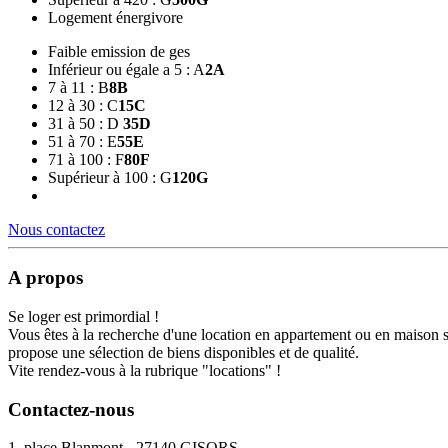
Logement énergivore
Faible emission de ges
Inférieur ou égale a 5 : A
2
A
7 à 11 : B
8
B
12 à 30 : C
15
C
31 à 50 : D
35
D
51 à 70 : E
55
E
71 à 100 : F
80
F
Supérieur à 100 : G
120
G
Nous contactez
A propos
Se loger est primordial !
Vous êtes à la recherche d'une location en appartement ou en maison 
propose une sélection de biens disponibles et de qualité.
Vite rendez-vous à la rubrique "locations" !
Contactez-nous
1, place Blanmont - 27140 GISORS