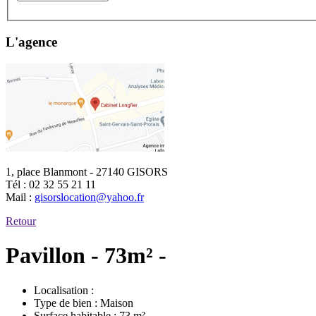
L'agence
1, place Blanmont - 27140 GISORS
Tél :
02 32 55 21 11
Mail :
gisorslocation@yahoo.fr
Retour
Pavillon - 73m² -
Localisation :
Type de bien :
Maison
Surface habitable :
73 m²