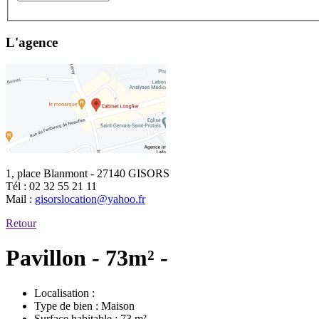
L'agence
1, place Blanmont - 27140 GISORS
Tél :
02 32 55 21 11
Mail :
gisorslocation@yahoo.fr
Retour
Pavillon - 73m² -
Localisation :
Type de bien :
Maison
Surface habitable :
73 m²