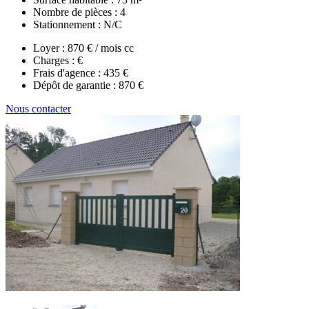
Nombre de pièces :
4
Stationnement :
N/C
Loyer :
870 € / mois cc
Charges :
€
Frais d'agence :
435 €
Dépôt de garantie :
870 €
Nous contacter