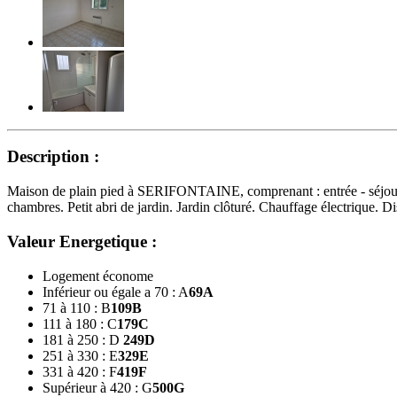
Description :
Maison de plain pied à SERIFONTAINE, comprenant : entrée - séjour av
chambres. Petit abri de jardin. Jardin clôturé. Chauffage électrique. 
Valeur Energetique :
Logement économe
Inférieur ou égale a 70 : A
69
A
71 à 110 : B
109
B
111 à 180 : C
179
C
181 à 250 : D
249
D
251 à 330 : E
329
E
331 à 420 : F
419
F
Supérieur à 420 : G
500
G