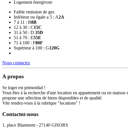
Logement énergivore
Faible emission de ges
Inférieur ou égale a 5 : A
2
A
7 à 11 : B
8
B
12 à 30 : C
15
C
31 à 50 : D
35
D
51 à 70 : E
55
E
71 à 100 : F
80
F
Supérieur à 100 : G
120
G
Nous contactez
A propos
Se loger est primordial !
Vous êtes à la recherche d'une location en appartement ou en maison 
propose une sélection de biens disponibles et de qualité.
Vite rendez-vous à la rubrique "locations" !
Contactez-nous
1, place Blanmont - 27140 GISORS