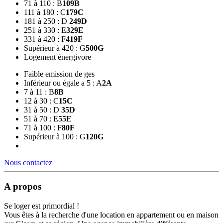
71 à 110 : B
109
B
111 à 180 : C
179
C
181 à 250 : D
249
D
251 à 330 : E
329
E
331 à 420 : F
419
F
Supérieur à 420 : G
500
G
Logement énergivore
Faible emission de ges
Inférieur ou égale a 5 : A
2
A
7 à 11 : B
8
B
12 à 30 : C
15
C
31 à 50 : D
35
D
51 à 70 : E
55
E
71 à 100 : F
80
F
Supérieur à 100 : G
120
G
Nous contactez
A propos
Se loger est primordial !
Vous êtes à la recherche d'une location en appartement ou en maison