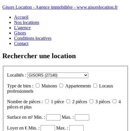
Gisors Location - Agence immobilière - www.gisorslocation.fr
Accueil
Nos locations
L'agence
Gisors
Conditions locatives
Contact
Rechercher une location
Localités :
Type de bien :
Maisons
Appartements
Locaux
professionnels
Nombre de pièces :
1 pièce
2 pièces
3 pièces
4
pièces et plus
Surface en m²
Min. :
Max. :
Loyer en €
Min. :
Max. :