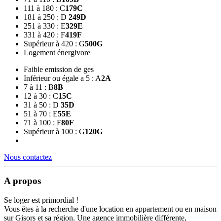
111 à 180 : C
179
C
181 à 250 : D
249
D
251 à 330 : E
329
E
331 à 420 : F
419
F
Supérieur à 420 : G
500
G
Logement énergivore
Faible emission de ges
Inférieur ou égale a 5 : A
2
A
7 à 11 : B
8
B
12 à 30 : C
15
C
31 à 50 : D
35
D
51 à 70 : E
55
E
71 à 100 : F
80
F
Supérieur à 100 : G
120
G
Nous contactez
A propos
Se loger est primordial !
Vous êtes à la recherche d'une location en appartement ou en maison
sur Gisors et sa région. Une agence immobilière différente,