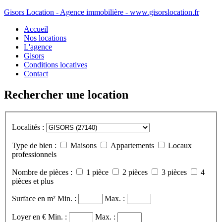
Gisors Location - Agence immobilière - www.gisorslocation.fr
Accueil
Nos locations
L'agence
Gisors
Conditions locatives
Contact
Rechercher une location
Localités :
Type de bien :
Maisons
Appartements
Locaux
professionnels
Nombre de pièces :
1 pièce
2 pièces
3 pièces
4
pièces et plus
Surface en m²
Min. :
Max. :
Loyer en €
Min. :
Max. :