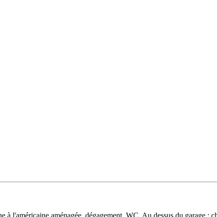
ne à l'américaine aménagée, dégagement, WC. Au dessus du garage : cha