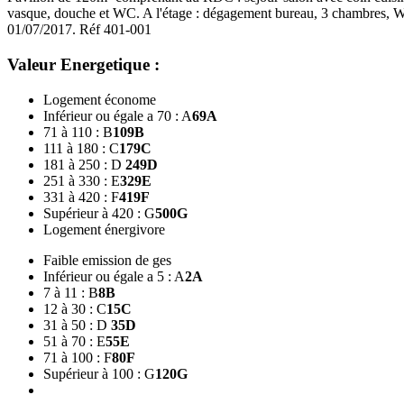
vasque, douche et WC. A l'étage : dégagement bureau, 3 chambres, WC. 
01/07/2017. Réf 401-001
Valeur Energetique :
Logement économe
Inférieur ou égale a 70 : A
69
A
71 à 110 : B
109
B
111 à 180 : C
179
C
181 à 250 : D
249
D
251 à 330 : E
329
E
331 à 420 : F
419
F
Supérieur à 420 : G
500
G
Logement énergivore
Faible emission de ges
Inférieur ou égale a 5 : A
2
A
7 à 11 : B
8
B
12 à 30 : C
15
C
31 à 50 : D
35
D
51 à 70 : E
55
E
71 à 100 : F
80
F
Supérieur à 100 : G
120
G