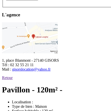
L'agence
1, place Blanmont - 27140 GISORS
Tél :
02 32 55 21 11
Mail :
gisorslocation@yahoo.fr
Retour
Pavillon - 120m² -
Localisation :
Type de bien :
Maison
Surface habitable :
120 m²