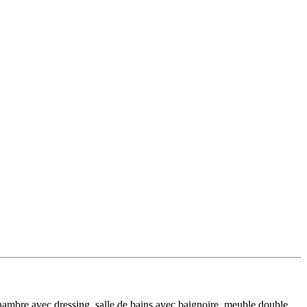
mbre avec dressing, salle de bains avec baignoire, meuble double