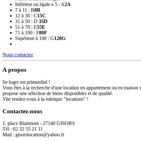
Inférieur ou égale a 5 : A
2
A
7 à 11 : B
8
B
12 à 30 : C
15
C
31 à 50 : D
35
D
51 à 70 : E
55
E
71 à 100 : F
80
F
Supérieur à 100 : G
120
G
Nous contactez
A propos
Se loger est primordial !
Vous êtes à la recherche d'une location en appartement ou en maison 
propose une sélection de biens disponibles et de qualité.
Vite rendez-vous à la rubrique "locations" !
Contactez-nous
1, place Blanmont - 27140 GISORS
Tél :
02 32 55 21 11
Mail :
gisorslocation@yahoo.fr