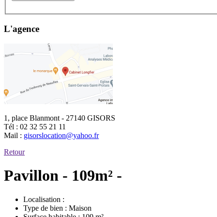
L'agence
1, place Blanmont - 27140 GISORS
Tél :
02 32 55 21 11
Mail :
gisorslocation@yahoo.fr
Retour
Pavillon - 109m² -
Localisation :
Type de bien :
Maison
Surface habitable :
109 m²