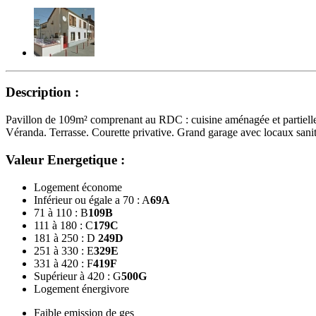
Description :
Pavillon de 109m² comprenant au RDC : cuisine aménagée et partielleme
Véranda. Terrasse. Courette privative. Grand garage avec locaux san
Valeur Energetique :
Logement économe
Inférieur ou égale a 70 : A
69
A
71 à 110 : B
109
B
111 à 180 : C
179
C
181 à 250 : D
249
D
251 à 330 : E
329
E
331 à 420 : F
419
F
Supérieur à 420 : G
500
G
Logement énergivore
Faible emission de ges