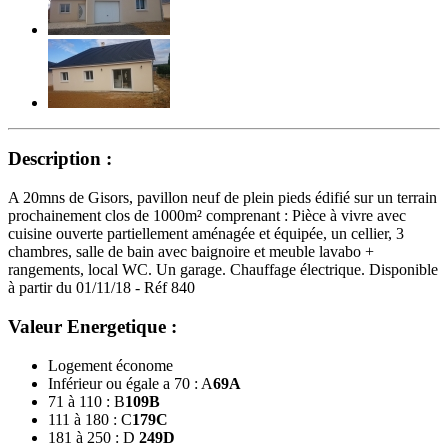
Description :
A 20mns de Gisors, pavillon neuf de plein pieds édifié sur un terrain
prochainement clos de 1000m² comprenant : Pièce à vivre avec
cuisine ouverte partiellement aménagée et équipée, un cellier, 3
chambres, salle de bain avec baignoire et meuble lavabo +
rangements, local WC. Un garage. Chauffage électrique. Disponible
à partir du 01/11/18 - Réf 840
Valeur Energetique :
Logement économe
Inférieur ou égale a 70 : A
69
A
71 à 110 : B
109
B
111 à 180 : C
179
C
181 à 250 : D
249
D