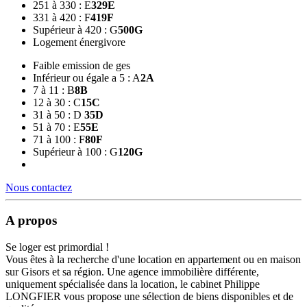
251 à 330 : E
329
E
331 à 420 : F
419
F
Supérieur à 420 : G
500
G
Logement énergivore
Faible emission de ges
Inférieur ou égale a 5 : A
2
A
7 à 11 : B
8
B
12 à 30 : C
15
C
31 à 50 : D
35
D
51 à 70 : E
55
E
71 à 100 : F
80
F
Supérieur à 100 : G
120
G
Nous contactez
A propos
Se loger est primordial !
Vous êtes à la recherche d'une location en appartement ou en maison
sur Gisors et sa région. Une agence immobilière différente,
uniquement spécialisée dans la location, le cabinet Philippe
LONGFIER vous propose une sélection de biens disponibles et de