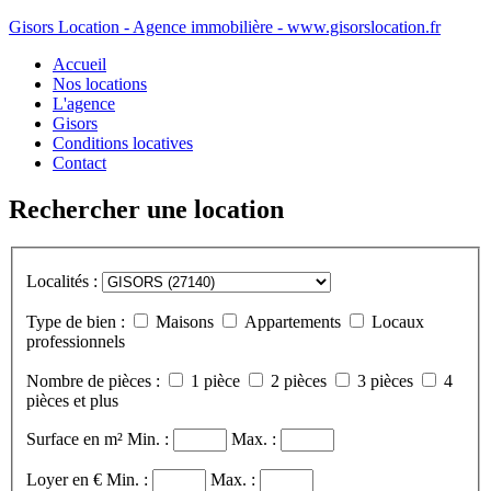
Gisors Location - Agence immobilière - www.gisorslocation.fr
Accueil
Nos locations
L'agence
Gisors
Conditions locatives
Contact
Rechercher une location
Localités :
Type de bien :
Maisons
Appartements
Locaux
professionnels
Nombre de pièces :
1 pièce
2 pièces
3 pièces
4
pièces et plus
Surface en m²
Min. :
Max. :
Loyer en €
Min. :
Max. :