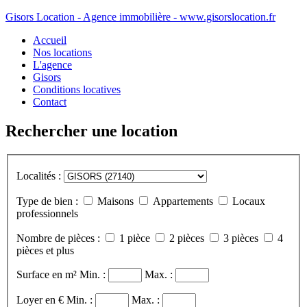
Gisors Location - Agence immobilière - www.gisorslocation.fr
Accueil
Nos locations
L'agence
Gisors
Conditions locatives
Contact
Rechercher une location
Localités :
Type de bien :
Maisons
Appartements
Locaux
professionnels
Nombre de pièces :
1 pièce
2 pièces
3 pièces
4
pièces et plus
Surface en m²
Min. :
Max. :
Loyer en €
Min. :
Max. :