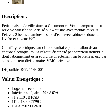
Description :
Petite maison de ville située à Chaumont en Vexin comprenant au
rez-de-chaussée : salle de séjour – cuisine avec meuble évier. A
l’étage : 2 belles chambres – salle d’eau avec cabine de douche,
lavabo et cuvette WC.
Chauffage électrique, eau chaude sanitaire par un ballon d'eau
chaude électrique, tout à l'égout, électricité par compteur individuel
dont l'abonnement est à souscrire directement par le preneur, eau par
sous compteur divisionnaire, VMC privative.
Disponible. Réf : 1144-001
Valeur Energetique :
Logement économe
Inférieur ou égale a 70 : A
69
A
71 à 110 : B
109
B
111 à 180 : C
179
C
181 à 250 : D
249
D