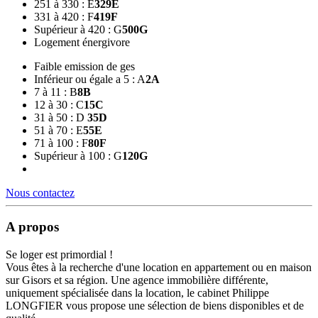
251 à 330 : E
329
E
331 à 420 : F
419
F
Supérieur à 420 : G
500
G
Logement énergivore
Faible emission de ges
Inférieur ou égale a 5 : A
2
A
7 à 11 : B
8
B
12 à 30 : C
15
C
31 à 50 : D
35
D
51 à 70 : E
55
E
71 à 100 : F
80
F
Supérieur à 100 : G
120
G
Nous contactez
A propos
Se loger est primordial !
Vous êtes à la recherche d'une location en appartement ou en maison
sur Gisors et sa région. Une agence immobilière différente,
uniquement spécialisée dans la location, le cabinet Philippe
LONGFIER vous propose une sélection de biens disponibles et de