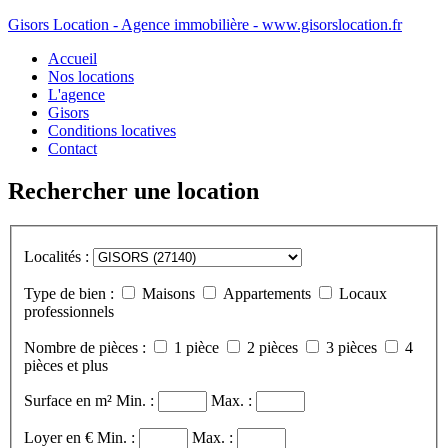
Gisors Location - Agence immobilière - www.gisorslocation.fr
Accueil
Nos locations
L'agence
Gisors
Conditions locatives
Contact
Rechercher une location
Localités :
Type de bien :
Maisons
Appartements
Locaux
professionnels
Nombre de pièces :
1 pièce
2 pièces
3 pièces
4
pièces et plus
Surface en m²
Min. :
Max. :
Loyer en €
Min. :
Max. :