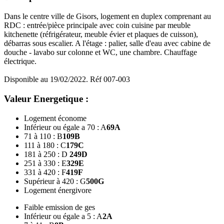
Dans le centre ville de Gisors, logement en duplex comprenant au
RDC : entrée/pièce principale avec coin cuisine par meuble
kitchenette (réfrigérateur, meuble évier et plaques de cuisson),
débarras sous escalier. A l'étage : palier, salle d'eau avec cabine de
douche - lavabo sur colonne et WC, une chambre. Chauffage
électrique.
Disponible au 19/02/2022. Réf 007-003
Valeur Energetique :
Logement économe
Inférieur ou égale a 70 : A
69
A
71 à 110 : B
109
B
111 à 180 : C
179
C
181 à 250 : D
249
D
251 à 330 : E
329
E
331 à 420 : F
419
F
Supérieur à 420 : G
500
G
Logement énergivore
Faible emission de ges
Inférieur ou égale a 5 : A
2
A