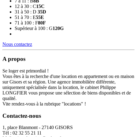
7 à 11 : B
8
B
12 à 30 : C
15
C
31 à 50 : D
35
D
51 à 70 : E
55
E
71 à 100 : F
80
F
Supérieur à 100 : G
120
G
Nous contactez
A propos
Se loger est primordial !
Vous êtes à la recherche d'une location en appartement ou en maison
sur Gisors et sa région. Une agence immobilière différente,
uniquement spécialisée dans la location, le cabinet Philippe
LONGFIER vous propose une sélection de biens disponibles et de
qualité.
Vite rendez-vous à la rubrique "locations" !
Contactez-nous
1, place Blanmont - 27140 GISORS
Tél :
02 32 55 21 11