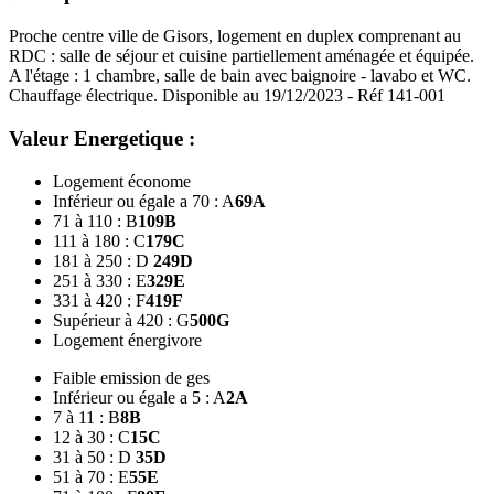
Proche centre ville de Gisors, logement en duplex comprenant au
RDC : salle de séjour et cuisine partiellement aménagée et équipée.
A l'étage : 1 chambre, salle de bain avec baignoire - lavabo et WC.
Chauffage électrique. Disponible au 19/12/2023 - Réf 141-001
Valeur Energetique :
Logement économe
Inférieur ou égale a 70 : A
69
A
71 à 110 : B
109
B
111 à 180 : C
179
C
181 à 250 : D
249
D
251 à 330 : E
329
E
331 à 420 : F
419
F
Supérieur à 420 : G
500
G
Logement énergivore
Faible emission de ges
Inférieur ou égale a 5 : A
2
A
7 à 11 : B
8
B
12 à 30 : C
15
C
31 à 50 : D
35
D
51 à 70 : E
55
E