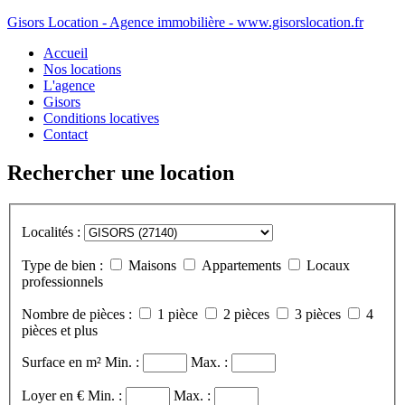
Gisors Location - Agence immobilière - www.gisorslocation.fr
Accueil
Nos locations
L'agence
Gisors
Conditions locatives
Contact
Rechercher une location
Localités :
Type de bien :
Maisons
Appartements
Locaux
professionnels
Nombre de pièces :
1 pièce
2 pièces
3 pièces
4
pièces et plus
Surface en m²
Min. :
Max. :
Loyer en €
Min. :
Max. :