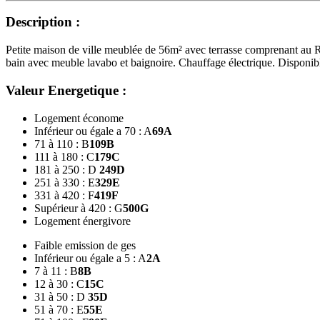
Description :
Petite maison de ville meublée de 56m² avec terrasse comprenant au R
bain avec meuble lavabo et baignoire. Chauffage électrique. Disponib
Valeur Energetique :
Logement économe
Inférieur ou égale a 70 : A
69
A
71 à 110 : B
109
B
111 à 180 : C
179
C
181 à 250 : D
249
D
251 à 330 : E
329
E
331 à 420 : F
419
F
Supérieur à 420 : G
500
G
Logement énergivore
Faible emission de ges
Inférieur ou égale a 5 : A
2
A
7 à 11 : B
8
B
12 à 30 : C
15
C
31 à 50 : D
35
D
51 à 70 : E
55
E