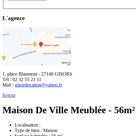
L'agence
1, place Blanmont - 27140 GISORS
Tél :
02 32 55 21 11
Mail :
gisorslocation@yahoo.fr
Retour
Maison De Ville Meublée - 56m²
Localisation :
Type de bien :
Maison
Surface habitable :
56 m²