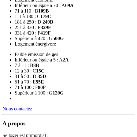
Inférieur ou égale a 70 : A
69
A
71 à 110 : B
109
B
111 à 180 : C
179
C
181 à 250 : D
249
D
251 à 330 : E
329
E
331 à 420 : F
419
F
Supérieur à 420 : G
500
G
Logement énergivore
Faible emission de ges
Inférieur ou égale a 5 : A
2
A
7 à 11 : B
8
B
12 à 30 : C
15
C
31 à 50 : D
35
D
51 à 70 : E
55
E
71 à 100 : F
80
F
Supérieur à 100 : G
120
G
Nous contactez
A propos
Se loger est primordial !