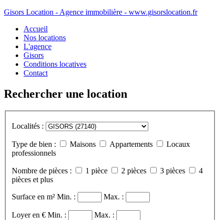
Gisors Location - Agence immobilière - www.gisorslocation.fr
Accueil
Nos locations
L'agence
Gisors
Conditions locatives
Contact
Rechercher une location
Localités :
Type de bien :
Maisons
Appartements
Locaux
professionnels
Nombre de pièces :
1 pièce
2 pièces
3 pièces
4
pièces et plus
Surface en m²
Min. :
Max. :
Loyer en €
Min. :
Max. :