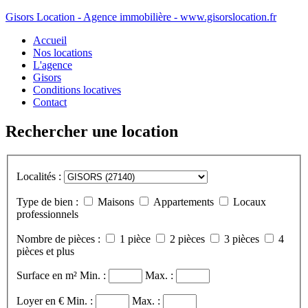
Gisors Location - Agence immobilière - www.gisorslocation.fr
Accueil
Nos locations
L'agence
Gisors
Conditions locatives
Contact
Rechercher une location
Localités :
Type de bien :
Maisons
Appartements
Locaux
professionnels
Nombre de pièces :
1 pièce
2 pièces
3 pièces
4
pièces et plus
Surface en m²
Min. :
Max. :
Loyer en €
Min. :
Max. :