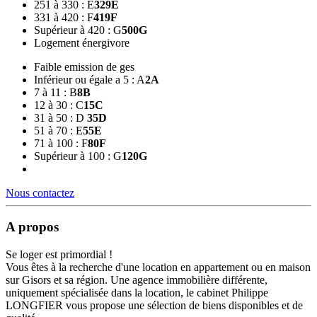
251 à 330 : E
329
E
331 à 420 : F
419
F
Supérieur à 420 : G
500
G
Logement énergivore
Faible emission de ges
Inférieur ou égale a 5 : A
2
A
7 à 11 : B
8
B
12 à 30 : C
15
C
31 à 50 : D
35
D
51 à 70 : E
55
E
71 à 100 : F
80
F
Supérieur à 100 : G
120
G
Nous contactez
A propos
Se loger est primordial !
Vous êtes à la recherche d'une location en appartement ou en maison
sur Gisors et sa région. Une agence immobilière différente,
uniquement spécialisée dans la location, le cabinet Philippe
LONGFIER vous propose une sélection de biens disponibles et de