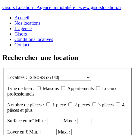
Gisors Location - Agence immobilière - www.gisorslocation.fr
Accueil
Nos locations
L'agence
Gisors
Conditions locatives
Contact
Rechercher une location
Localités :
Type de bien :
Maisons
Appartements
Locaux
professionnels
Nombre de pièces :
1 pièce
2 pièces
3 pièces
4
pièces et plus
Surface en m²
Min. :
Max. :
Loyer en €
Min. :
Max. :