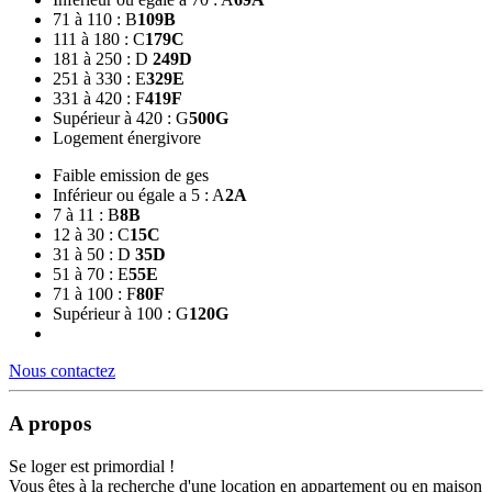
71 à 110 : B
109
B
111 à 180 : C
179
C
181 à 250 : D
249
D
251 à 330 : E
329
E
331 à 420 : F
419
F
Supérieur à 420 : G
500
G
Logement énergivore
Faible emission de ges
Inférieur ou égale a 5 : A
2
A
7 à 11 : B
8
B
12 à 30 : C
15
C
31 à 50 : D
35
D
51 à 70 : E
55
E
71 à 100 : F
80
F
Supérieur à 100 : G
120
G
Nous contactez
A propos
Se loger est primordial !
Vous êtes à la recherche d'une location en appartement ou en maison