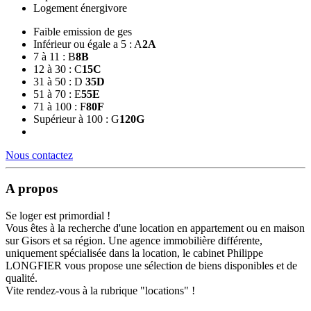
Logement énergivore
Faible emission de ges
Inférieur ou égale a 5 : A
2
A
7 à 11 : B
8
B
12 à 30 : C
15
C
31 à 50 : D
35
D
51 à 70 : E
55
E
71 à 100 : F
80
F
Supérieur à 100 : G
120
G
Nous contactez
A propos
Se loger est primordial !
Vous êtes à la recherche d'une location en appartement ou en maison
sur Gisors et sa région. Une agence immobilière différente,
uniquement spécialisée dans la location, le cabinet Philippe
LONGFIER vous propose une sélection de biens disponibles et de
qualité.
Vite rendez-vous à la rubrique "locations" !