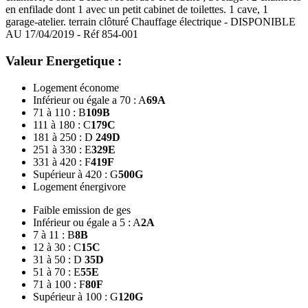
en enfilade dont 1 avec un petit cabinet de toilettes. 1 cave, 1
garage-atelier. terrain clôturé Chauffage électrique - DISPONIBLE
AU 17/04/2019 - Réf 854-001
Valeur Energetique :
Logement économe
Inférieur ou égale a 70 : A
69
A
71 à 110 : B
109
B
111 à 180 : C
179
C
181 à 250 : D
249
D
251 à 330 : E
329
E
331 à 420 : F
419
F
Supérieur à 420 : G
500
G
Logement énergivore
Faible emission de ges
Inférieur ou égale a 5 : A
2
A
7 à 11 : B
8
B
12 à 30 : C
15
C
31 à 50 : D
35
D
51 à 70 : E
55
E
71 à 100 : F
80
F
Supérieur à 100 : G
120
G