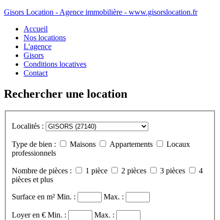
Gisors Location - Agence immobilière - www.gisorslocation.fr
Accueil
Nos locations
L'agence
Gisors
Conditions locatives
Contact
Rechercher une location
Localités :
Type de bien :
Maisons
Appartements
Locaux
professionnels
Nombre de pièces :
1 pièce
2 pièces
3 pièces
4
pièces et plus
Surface en m²
Min. :
Max. :
Loyer en €
Min. :
Max. :