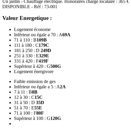
Un jardin - Chauffage électrique. Honoraires charge locataire : 365 €
DISPONIBLE - Réf : 73-001
Valeur Energetique :
Logement économe
Inférieur ou égale a 70 : A
69
A
71 à 110 : B
109
B
111 à 180 : C
179
C
181 à 250 : D
249
D
251 à 330 : E
329
E
331 à 420 : F
419
F
Supérieur à 420 : G
500
G
Logement énergivore
Faible emission de ges
Inférieur ou égale a 5 : A
2
A
7 à 11 : B
8
B
12 à 30 : C
15
C
31 à 50 : D
35
D
51 à 70 : E
55
E
71 à 100 : F
80
F
Supérieur à 100 : G
120
G