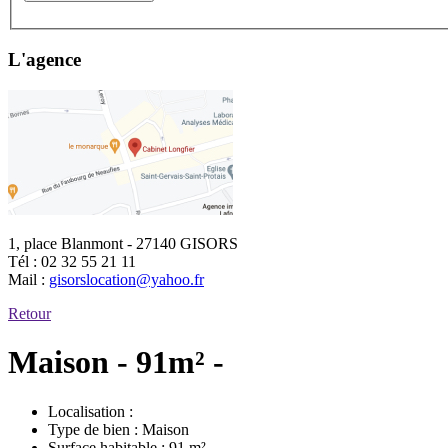
L'agence
1, place Blanmont - 27140 GISORS
Tél :
02 32 55 21 11
Mail :
gisorslocation@yahoo.fr
Retour
Maison - 91m² -
Localisation :
Type de bien :
Maison
Surface habitable :
91 m²