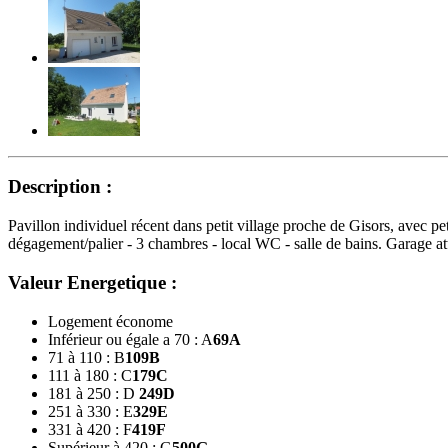
Description :
Pavillon individuel récent dans petit village proche de Gisors, avec p
dégagement/palier - 3 chambres - local WC - salle de bains. Garage at
Valeur Energetique :
Logement économe
Inférieur ou égale a 70 : A
69
A
71 à 110 : B
109
B
111 à 180 : C
179
C
181 à 250 : D
249
D
251 à 330 : E
329
E
331 à 420 : F
419
F
Supérieur à 420 : G
500
G