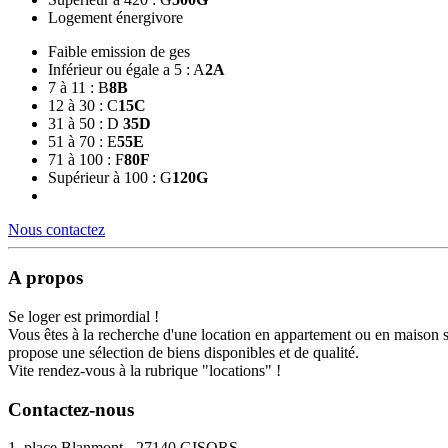
Logement énergivore
Faible emission de ges
Inférieur ou égale a 5 : A
2
A
7 à 11 : B
8
B
12 à 30 : C
15
C
31 à 50 : D
35
D
51 à 70 : E
55
E
71 à 100 : F
80
F
Supérieur à 100 : G
120
G
Nous contactez
A propos
Se loger est primordial !
Vous êtes à la recherche d'une location en appartement ou en maison 
propose une sélection de biens disponibles et de qualité.
Vite rendez-vous à la rubrique "locations" !
Contactez-nous
1, place Blanmont - 27140 GISORS