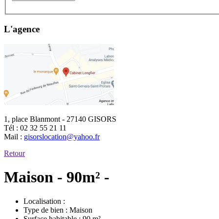
L'agence
1, place Blanmont - 27140 GISORS
Tél :
02 32 55 21 11
Mail :
gisorslocation@yahoo.fr
Retour
Maison - 90m² -
Localisation :
Type de bien :
Maison
Surface habitable :
90 m²