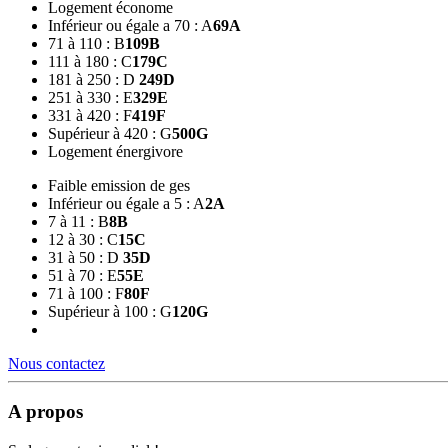
Logement économe
Inférieur ou égale a 70 : A
69
A
71 à 110 : B
109
B
111 à 180 : C
179
C
181 à 250 : D
249
D
251 à 330 : E
329
E
331 à 420 : F
419
F
Supérieur à 420 : G
500
G
Logement énergivore
Faible emission de ges
Inférieur ou égale a 5 : A
2
A
7 à 11 : B
8
B
12 à 30 : C
15
C
31 à 50 : D
35
D
51 à 70 : E
55
E
71 à 100 : F
80
F
Supérieur à 100 : G
120
G
Nous contactez
A propos