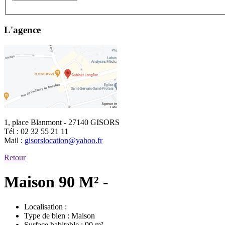
L'agence
1, place Blanmont - 27140 GISORS
Tél :
02 32 55 21 11
Mail :
gisorslocation@yahoo.fr
Retour
Maison 90 M² -
Localisation :
Type de bien :
Maison
Surface habitable :
90 m²