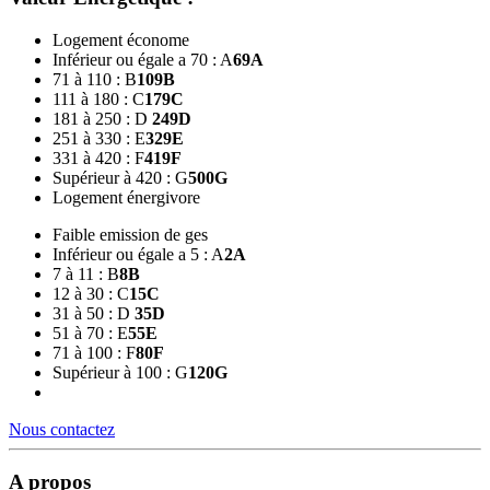
Logement économe
Inférieur ou égale a 70 : A
69
A
71 à 110 : B
109
B
111 à 180 : C
179
C
181 à 250 : D
249
D
251 à 330 : E
329
E
331 à 420 : F
419
F
Supérieur à 420 : G
500
G
Logement énergivore
Faible emission de ges
Inférieur ou égale a 5 : A
2
A
7 à 11 : B
8
B
12 à 30 : C
15
C
31 à 50 : D
35
D
51 à 70 : E
55
E
71 à 100 : F
80
F
Supérieur à 100 : G
120
G
Nous contactez
A propos