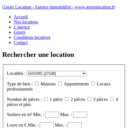
Gisors Location - Agence immobilière - www.gisorslocation.fr
Accueil
Nos locations
L'agence
Gisors
Conditions locatives
Contact
Rechercher une location
Localités :
Type de bien :
Maisons
Appartements
Locaux
professionnels
Nombre de pièces :
1 pièce
2 pièces
3 pièces
4
pièces et plus
Surface en m²
Min. :
Max. :
Loyer en €
Min. :
Max. :