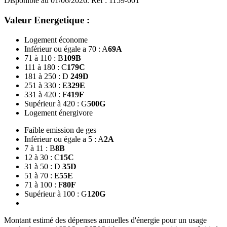
Disponible au 01/06/2026. Réf : 1159-001
Valeur Energetique :
Logement économe
Inférieur ou égale a 70 : A
69
A
71 à 110 : B
109
B
111 à 180 : C
179
C
181 à 250 : D
249
D
251 à 330 : E
329
E
331 à 420 : F
419
F
Supérieur à 420 : G
500
G
Logement énergivore
Faible emission de ges
Inférieur ou égale a 5 : A
2
A
7 à 11 : B
8
B
12 à 30 : C
15
C
31 à 50 : D
35
D
51 à 70 : E
55
E
71 à 100 : F
80
F
Supérieur à 100 : G
120
G
Montant estimé des dépenses annuelles d'énergie pour un usage