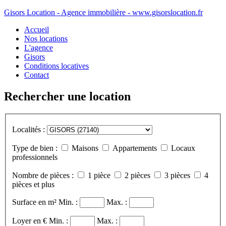
Gisors Location - Agence immobilière - www.gisorslocation.fr
Accueil
Nos locations
L'agence
Gisors
Conditions locatives
Contact
Rechercher une location
Localités :
Type de bien :
Maisons
Appartements
Locaux
professionnels
Nombre de pièces :
1 pièce
2 pièces
3 pièces
4
pièces et plus
Surface en m²
Min. :
Max. :
Loyer en €
Min. :
Max. :