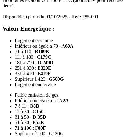
Honoraires location : 417.50 € TTC (dont 243 € pour l'état des
lieux)
Disponible à partir du 01/10/2025 - Réf : 785-001
Valeur Energetique :
Logement économe
Inférieur ou égale a 70 : A
69
A
71 à 110 : B
109
B
111 à 180 : C
179
C
181 à 250 : D
249
D
251 à 330 : E
329
E
331 à 420 : F
419
F
Supérieur à 420 : G
500
G
Logement énergivore
Faible emission de ges
Inférieur ou égale a 5 : A
2
A
7 à 11 : B
8
B
12 à 30 : C
15
C
31 à 50 : D
35
D
51 à 70 : E
55
E
71 à 100 : F
80
F
Supérieur à 100 : G
120
G