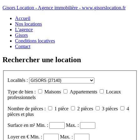
Gisors Location - Agence immobilière - www.gisorslocation.fr
Accueil
Nos locations
L'agence
Gisors
Conditions locatives
Contact
Rechercher une location
Localités :
Type de bien :
Maisons
Appartements
Locaux
professionnels
Nombre de pièces :
1 pièce
2 pièces
3 pièces
4
pièces et plus
Surface en m²
Min. :
Max. :
Loyer en €
Min. :
Max. :