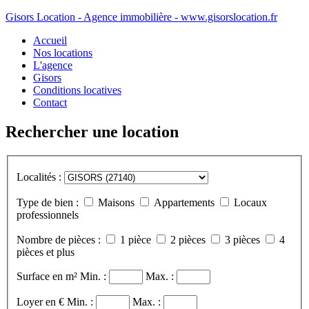
Gisors Location - Agence immobilière - www.gisorslocation.fr
Accueil
Nos locations
L'agence
Gisors
Conditions locatives
Contact
Rechercher une location
Localités :
Type de bien :
Maisons
Appartements
Locaux
professionnels
Nombre de pièces :
1 pièce
2 pièces
3 pièces
4
pièces et plus
Surface en m²
Min. :
Max. :
Loyer en €
Min. :
Max. :