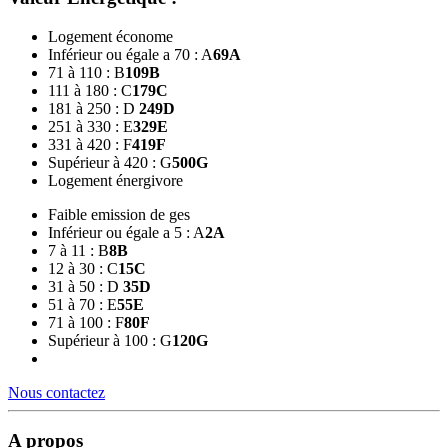
Logement économe
Inférieur ou égale a 70 : A
69
A
71 à 110 : B
109
B
111 à 180 : C
179
C
181 à 250 : D
249
D
251 à 330 : E
329
E
331 à 420 : F
419
F
Supérieur à 420 : G
500
G
Logement énergivore
Faible emission de ges
Inférieur ou égale a 5 : A
2
A
7 à 11 : B
8
B
12 à 30 : C
15
C
31 à 50 : D
35
D
51 à 70 : E
55
E
71 à 100 : F
80
F
Supérieur à 100 : G
120
G
Nous contactez
A propos