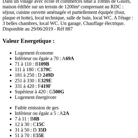
Dans un village avec école et commerces situé à 10mns de Gisors,
maison édifiée sur un terrain de 1200m² comprenant au RDC :
séjour, cuisine ouverte aménagée et partiellement équipée (four,
plaque et hotte), local technique, salle de bain, local WC. A l'étage :
3 belles chambres, local WC. Un garage. Chauffage électrique.
Disponible au 29/06/2019 - Réf 887
Valeur Energetique :
Logement économe
Inférieur ou égale a 70 : A
69
A
71 à 110 : B
109
B
111 à 180 : C
179
C
181 à 250 : D
249
D
251 à 330 : E
329
E
331 à 420 : F
419
F
Supérieur à 420 : G
500
G
Logement énergivore
Faible emission de ges
Inférieur ou égale a 5 : A
2
A
7 à 11 : B
8
B
12 à 30 : C
15
C
31 à 50 : D
35
D
51 à 70 : E
55
E