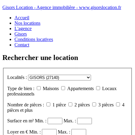
Gisors Location - Agence immobilière - www.gisorslocation.fr
Accueil
Nos locations
L'agence
Gisors
Conditions locatives
Contact
Rechercher une location
Localités :
Type de bien :
Maisons
Appartements
Locaux
professionnels
Nombre de pièces :
1 pièce
2 pièces
3 pièces
4
pièces et plus
Surface en m²
Min. :
Max. :
Loyer en €
Min. :
Max. :