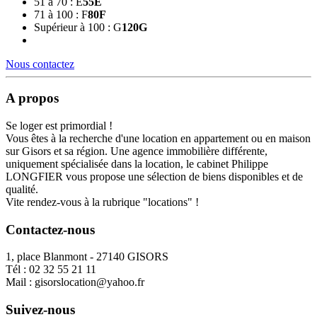
51 à 70 : E
55
E
71 à 100 : F
80
F
Supérieur à 100 : G
120
G
Nous contactez
A propos
Se loger est primordial !
Vous êtes à la recherche d'une location en appartement ou en maison
sur Gisors et sa région. Une agence immobilière différente,
uniquement spécialisée dans la location, le cabinet Philippe
LONGFIER vous propose une sélection de biens disponibles et de
qualité.
Vite rendez-vous à la rubrique "locations" !
Contactez-nous
1, place Blanmont - 27140 GISORS
Tél :
02 32 55 21 11
Mail :
gisorslocation@yahoo.fr
Suivez-nous