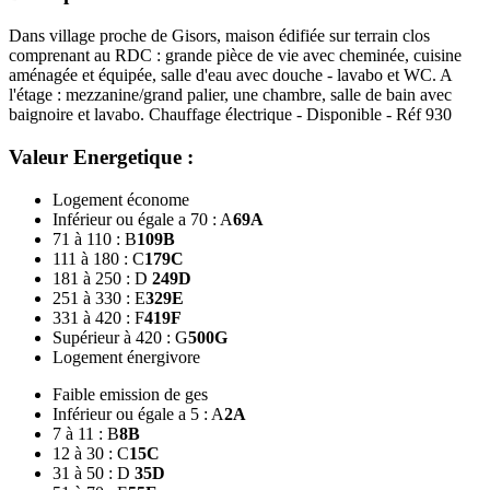
Dans village proche de Gisors, maison édifiée sur terrain clos
comprenant au RDC : grande pièce de vie avec cheminée, cuisine
aménagée et équipée, salle d'eau avec douche - lavabo et WC. A
l'étage : mezzanine/grand palier, une chambre, salle de bain avec
baignoire et lavabo. Chauffage électrique - Disponible - Réf 930
Valeur Energetique :
Logement économe
Inférieur ou égale a 70 : A
69
A
71 à 110 : B
109
B
111 à 180 : C
179
C
181 à 250 : D
249
D
251 à 330 : E
329
E
331 à 420 : F
419
F
Supérieur à 420 : G
500
G
Logement énergivore
Faible emission de ges
Inférieur ou égale a 5 : A
2
A
7 à 11 : B
8
B
12 à 30 : C
15
C
31 à 50 : D
35
D