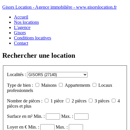
Gisors Location - Agence immobilière - www.gisorslocation.fr
Accueil
Nos locations
L'agence
Gisors
Conditions locatives
Contact
Rechercher une location
Localités :
Type de bien :
Maisons
Appartements
Locaux
professionnels
Nombre de pièces :
1 pièce
2 pièces
3 pièces
4
pièces et plus
Surface en m²
Min. :
Max. :
Loyer en €
Min. :
Max. :