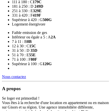
111 à 180 : C
179
C
181 à 250 : D
249
D
251 à 330 : E
329
E
331 à 420 : F
419
F
Supérieur à 420 : G
500
G
Logement énergivore
Faible emission de ges
Inférieur ou égale a 5 : A
2
A
7 à 11 : B
8
B
12 à 30 : C
15
C
31 à 50 : D
35
D
51 à 70 : E
55
E
71 à 100 : F
80
F
Supérieur à 100 : G
120
G
Nous contactez
A propos
Se loger est primordial !
Vous êtes à la recherche d'une location en appartement ou en maison
sur Gisors et sa région. Une agence immobilière différente,