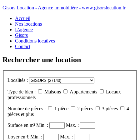
Gisors Location - Agence immobilière - www.gisorslocation.fr
Accueil
Nos locations
L'agence
Gisors
Conditions locatives
Contact
Rechercher une location
Localités :
Type de bien :
Maisons
Appartements
Locaux
professionnels
Nombre de pièces :
1 pièce
2 pièces
3 pièces
4
pièces et plus
Surface en m²
Min. :
Max. :
Loyer en €
Min. :
Max. :