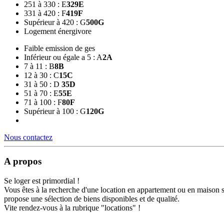
251 à 330 : E
329
E
331 à 420 : F
419
F
Supérieur à 420 : G
500
G
Logement énergivore
Faible emission de ges
Inférieur ou égale a 5 : A
2
A
7 à 11 : B
8
B
12 à 30 : C
15
C
31 à 50 : D
35
D
51 à 70 : E
55
E
71 à 100 : F
80
F
Supérieur à 100 : G
120
G
Nous contactez
A propos
Se loger est primordial !
Vous êtes à la recherche d'une location en appartement ou en maison 
propose une sélection de biens disponibles et de qualité.
Vite rendez-vous à la rubrique "locations" !