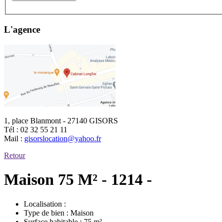
L'agence
1, place Blanmont - 27140 GISORS
Tél :
02 32 55 21 11
Mail :
gisorslocation@yahoo.fr
Retour
Maison 75 M² - 1214 -
Localisation :
Type de bien :
Maison
Surface habitable :
75 m²