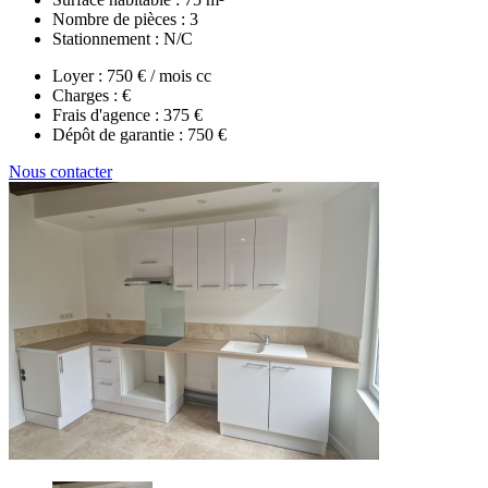
Nombre de pièces :
3
Stationnement :
N/C
Loyer :
750 € / mois cc
Charges :
€
Frais d'agence :
375 €
Dépôt de garantie :
750 €
Nous contacter