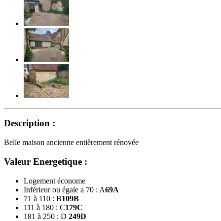
Description :
Belle maison ancienne entièrement rénovée
Valeur Energetique :
Logement économe
Inférieur ou égale a 70 : A
69
A
71 à 110 : B
109
B
111 à 180 : C
179
C
181 à 250 : D
249
D