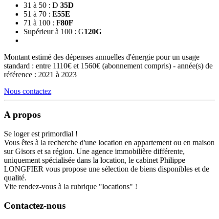
31 à 50 : D
35
D
51 à 70 : E
55
E
71 à 100 : F
80
F
Supérieur à 100 : G
120
G
Montant estimé des dépenses annuelles d'énergie pour un usage
standard : entre 1110€ et 1560€ (abonnement compris) - année(s) de
référence : 2021 à 2023
Nous contactez
A propos
Se loger est primordial !
Vous êtes à la recherche d'une location en appartement ou en maison
sur Gisors et sa région. Une agence immobilière différente,
uniquement spécialisée dans la location, le cabinet Philippe
LONGFIER vous propose une sélection de biens disponibles et de
qualité.
Vite rendez-vous à la rubrique "locations" !
Contactez-nous