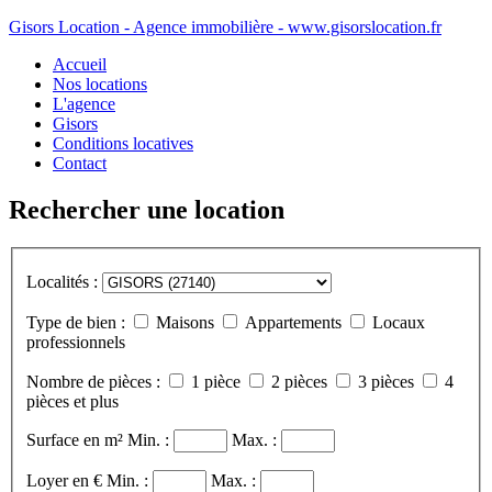
Gisors Location - Agence immobilière - www.gisorslocation.fr
Accueil
Nos locations
L'agence
Gisors
Conditions locatives
Contact
Rechercher une location
Localités :
Type de bien :
Maisons
Appartements
Locaux
professionnels
Nombre de pièces :
1 pièce
2 pièces
3 pièces
4
pièces et plus
Surface en m²
Min. :
Max. :
Loyer en €
Min. :
Max. :