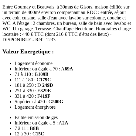
Entre Gournay et Beauvais, à 30mns de Gisors, maison édifiée sur
un terrain de 400m² environ comprenant au RDC : entrée, séjour
avec coin cuisine, salle d'eau avec lavabo sur colonne, douche et
WC. A l'étage : 2 chambres, un bureau, salle de bain avec lavabo et
WC. Un garage. Terrasse. Chauffage électrique. Honoraires charge
locataire : 440 € TTC (dont 216 € TTC d'état des lieux) -
DISPONIBLE - Réf : 1233
Valeur Energetique :
Logement économe
Inférieur ou égale a 70 : A
69
A
71 à 110 : B
109
B
111 à 180 : C
179
C
181 à 250 : D
249
D
251 à 330 : E
329
E
331 à 420 : F
419
F
Supérieur à 420 : G
500
G
Logement énergivore
Faible emission de ges
Inférieur ou égale a 5 : A
2
A
7 à 11 : B
8
B
12 à 30 : C
15
C