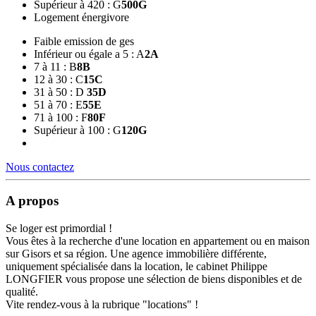
Supérieur à 420 : G
500
G
Logement énergivore
Faible emission de ges
Inférieur ou égale a 5 : A
2
A
7 à 11 : B
8
B
12 à 30 : C
15
C
31 à 50 : D
35
D
51 à 70 : E
55
E
71 à 100 : F
80
F
Supérieur à 100 : G
120
G
Nous contactez
A propos
Se loger est primordial !
Vous êtes à la recherche d'une location en appartement ou en maison
sur Gisors et sa région. Une agence immobilière différente,
uniquement spécialisée dans la location, le cabinet Philippe
LONGFIER vous propose une sélection de biens disponibles et de
qualité.
Vite rendez-vous à la rubrique "locations" !