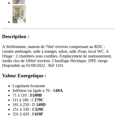
Description :
A Sérifontaine, maison de 70m² environ comprenant au RDC :
cuisine aménagée, salle à manger, salon, salle d'eau, local WC. A
l'étage : 2 chambres sous combles. Emplacement de stationnement.
Jardin clos de 100m² environ. Chauffage électrique. DPE vierge.
Disponible au 01/09/2022 - Réf 1101.
Valeur Energetique :
Logement économe
Inférieur ou égale a 70 : A
69
A
71 à 110 : B
109
B
111 à 180 : C
179
C
181 à 250 : D
249
D
251 à 330 : E
329
E
331 à 420 : F
419
F