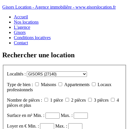
Gisors Location - Agence immobilière - www.gisorslocation.fr
Accueil
Nos locations
L'agence
Gisors
Conditions locatives
Contact
Rechercher une location
Localités :
Type de bien :
Maisons
Appartements
Locaux
professionnels
Nombre de pièces :
1 pièce
2 pièces
3 pièces
4
pièces et plus
Surface en m²
Min. :
Max. :
Loyer en €
Min. :
Max. :