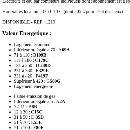
Electricité et eau par compteurs individuels dont l'abonnement est à s
Honoraires location : 375 € TTC (dont 205 € pour l'état des lieux)
DISPONIBLE - REF : 1219
Valeur Energetique :
Logement économe
Inférieur ou égale a 70 : A
69
A
71 à 110 : B
109
B
111 à 180 : C
179
C
181 à 250 : D
249
D
251 à 330 : E
329
E
331 à 420 : F
419
F
Supérieur à 420 : G
500
G
Logement énergivore
Faible emission de ges
Inférieur ou égale a 5 : A
2
A
7 à 11 : B
8
B
12 à 30 : C
15
C
31 à 50 : D
35
D
51 à 70 : E
55
E
71 à 100 : F
80
F