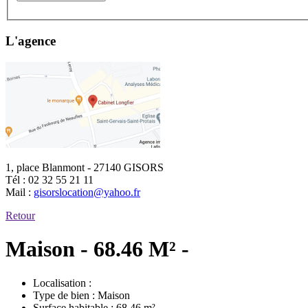
L'agence
1, place Blanmont - 27140 GISORS
Tél :
02 32 55 21 11
Mail :
gisorslocation@yahoo.fr
Retour
Maison - 68.46 M² -
Localisation :
Type de bien :
Maison
Surface habitable :
68.46 m²