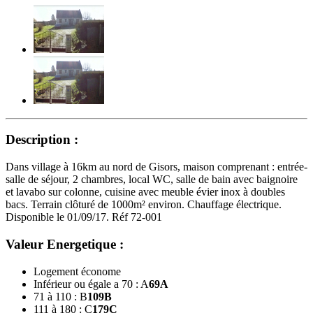
Description :
Dans village à 16km au nord de Gisors, maison comprenant : entrée-
salle de séjour, 2 chambres, local WC, salle de bain avec baignoire
et lavabo sur colonne, cuisine avec meuble évier inox à doubles
bacs. Terrain clôturé de 1000m² environ. Chauffage électrique.
Disponible le 01/09/17. Réf 72-001
Valeur Energetique :
Logement économe
Inférieur ou égale a 70 : A
69
A
71 à 110 : B
109
B
111 à 180 : C
179
C