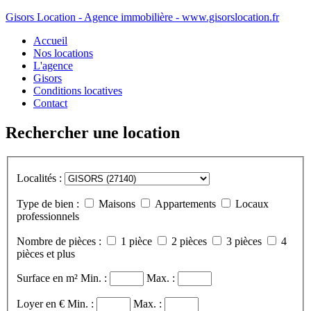
Gisors Location - Agence immobilière - www.gisorslocation.fr
Accueil
Nos locations
L'agence
Gisors
Conditions locatives
Contact
Rechercher une location
Localités :
Type de bien :
Maisons
Appartements
Locaux
professionnels
Nombre de pièces :
1 pièce
2 pièces
3 pièces
4
pièces et plus
Surface en m²
Min. :
Max. :
Loyer en €
Min. :
Max. :