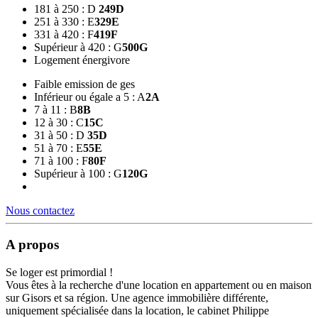
181 à 250 : D
249
D
251 à 330 : E
329
E
331 à 420 : F
419
F
Supérieur à 420 : G
500
G
Logement énergivore
Faible emission de ges
Inférieur ou égale a 5 : A
2
A
7 à 11 : B
8
B
12 à 30 : C
15
C
31 à 50 : D
35
D
51 à 70 : E
55
E
71 à 100 : F
80
F
Supérieur à 100 : G
120
G
Nous contactez
A propos
Se loger est primordial !
Vous êtes à la recherche d'une location en appartement ou en maison
sur Gisors et sa région. Une agence immobilière différente,
uniquement spécialisée dans la location, le cabinet Philippe